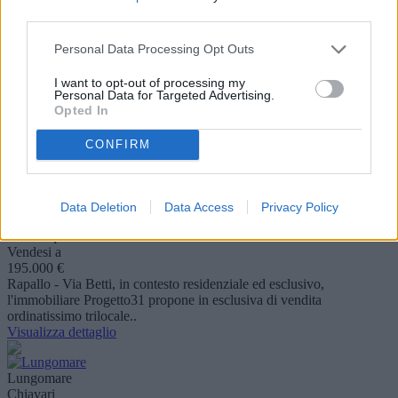
Appartamento
third parties.
Bilocale
di 55 mq ca.
Personal Data Processing Opt Outs
Affittasi a
650 €
I want to opt-out of processing my
Sul lungomare cittadino, in posizione strategica, a pochi metri dalle
Personal Data for Targeted Advertising.
spiagge, dal centro storico e dalla stazione ferroviaria, l'immobiliar..
Opted In
Visualizza dettaglio
CONFIRM
Residenziale
Rapallo
Appartamento
Data Deletion
Data Access
Privacy Policy
Trilocale
di 80 mq ca.
Vendesi a
195.000 €
Rapallo - Via Betti, in contesto residenziale ed esclusivo,
l'immobiliare Progetto31 propone in esclusiva di vendita
ordinatissimo trilocale..
Visualizza dettaglio
Lungomare
Chiavari