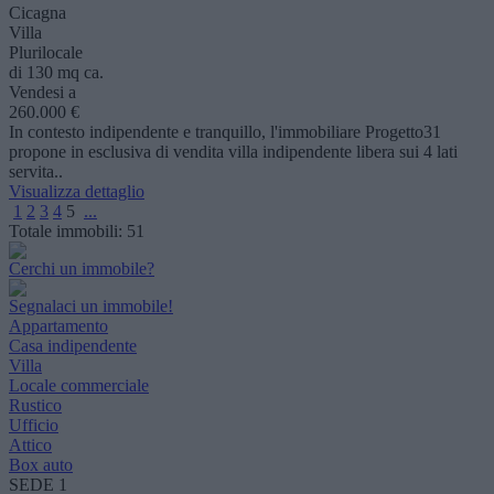
Cicagna
Villa
Plurilocale
di 130 mq ca.
Vendesi a
260.000 €
In contesto indipendente e tranquillo, l'immobiliare Progetto31
propone in esclusiva di vendita villa indipendente libera sui 4 lati
servita..
Visualizza dettaglio
1
2
3
4
5
...
Totale immobili:
51
Cerchi un immobile?
Segnalaci un immobile!
Appartamento
Casa indipendente
Villa
Locale commerciale
Rustico
Ufficio
Attico
Box auto
SEDE 1