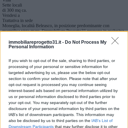
Sette locali
di 300 mq ca.
Vendesi a
Trattativa in sede
Moneglia, località Beleasco, in posizione predominante con
magnifica vista mare, l'immobiliare Progetto31 propone in esclusiva
di vendita vi..
Visualizza dettaglio
immobiliareprogetto31.it -
Do Not Process My
Personal Information
Prima Collina
If you wish to opt-out of the sale, sharing to third parties, or
Lavagna
Casa indipendente
processing of your personal or sensitive information for
Plurilocale
targeted advertising by us, please use the below opt-out
di 600 mq ca.
section to confirm your selection. Please note that after your
Vendesi a
opt-out request is processed you may continue seeing
1.900.000 €
interest-based ads based on personal information utilized by
Lavagna, a circa due chilometri dal centro storico cittadino,
us or personal information disclosed to third parties prior to
l'immobiliare Progetto31 propone in ESCLUSIVA di vendita
introvabille casa ind..
your opt-out. You may separately opt-out of the further
Visualizza dettaglio
disclosure of your personal information by third parties on the
IAB’s list of downstream participants. This information may
also be disclosed by us to third parties on the
IAB’s List of
Lungomare
Downstream Participants
that may further disclose it to other
Chiavari