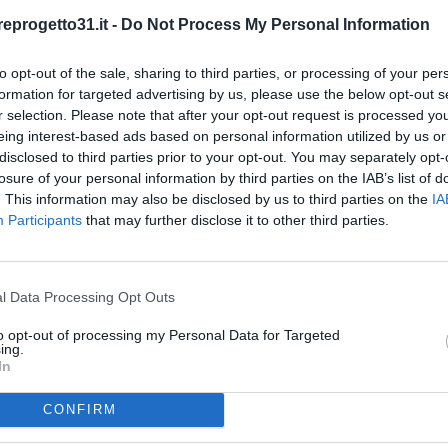
eprogetto31.it -
Do Not Process My Personal Information
mmersa tra i caratteristici ulivi della Liguria, l'immobiliare Prog..
to opt-out of the sale, sharing to third parties, or processing of your per
formation for targeted advertising by us, please use the below opt-out s
r selection. Please note that after your opt-out request is processed y
eing interest-based ads based on personal information utilized by us or
disclosed to third parties prior to your opt-out. You may separately opt-
losure of your personal information by third parties on the IAB’s list of
. This information may also be disclosed by us to third parties on the
IA
Participants
that may further disclose it to other third parties.
oco distante dal centro storico cittadino e dal lungomare, l'immobili..
l Data Processing Opt Outs
to opt-out of processing my Personal Data for Targeted
ing.
In
CONFIRM
le poco distante dal centro storico cittadino, l'immobiliare Progetto..