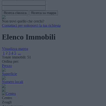
Non trovi quello che cerchi?
Contattaci per sottoporci la tua richiesta
Elenco Immobili
Visualizza mappa
1
2
3
4
5
...
Totale immobili:
51
Ordina per:
Prezzo
Superficie
Numero locali
Centro
Zoagli