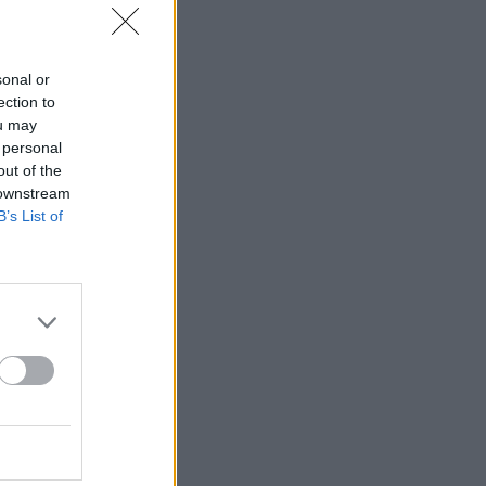
sonal or
ection to
ou may
 personal
out of the
 downstream
B’s List of