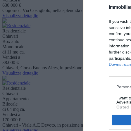
630.000 €
immobiliar
Cogorno - Via Costigliolo, nella splendida cornice della prima collina, i
Visualizza dettaglio
If you wish 
sensitive in
Residenziale
confirm you
Chiavari
continue se
Box auto
information 
Monolocale
di 11 mq ca.
further disc
Vendesi a
participants
38.000 €
Downstream 
Chiavari, Corso Buenos Aires, in posizione strategica e residenziale, p
Visualizza dettaglio
Persona
Residenziale
Chiavari
I want 
Appartamento
Advertis
Bilocale
Opted 
di 64 mq ca.
Vendesi a
170.000 €
Chiavari - Viale A.E Devoto, in posizione molto tranquilla e residenzia
Visualizza dettaglio