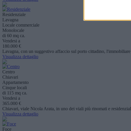
Residenziale
Lavagna
Locale commerciale
Monolocale
di 60 mq ca.
Vendesi a
180.000 €
Lavagna, con un suggestivo affaccio sul porto cittadino, l'immobiliare 
Visualizza dettaglio
Centro
Chiavari
Appartamento
Cinque locali
di 115 mq ca.
Vendesi a
365.000 €
Chiavari, viale Nicola Arata, in uno dei viali più rinomati e residenziali
Visualizza dettaglio
Foce