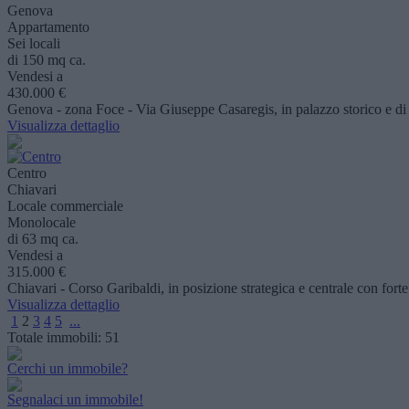
Genova
Appartamento
Sei locali
di 150 mq ca.
Vendesi a
430.000 €
Genova - zona Foce - Via Giuseppe Casaregis, in palazzo storico e di 
Visualizza dettaglio
Centro
Chiavari
Locale commerciale
Monolocale
di 63 mq ca.
Vendesi a
315.000 €
Chiavari - Corso Garibaldi, in posizione strategica e centrale con forte
Visualizza dettaglio
1
2
3
4
5
...
Totale immobili:
51
Cerchi un immobile?
Segnalaci un immobile!