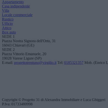
Appartamento
Casa indipendente
Villa
Locale commerciale
Rustico
Ufficio
Attico
Box auto
SEDE 1
Piazza Nostra Signora dell'Orto, 31
16043 Chiavari (GE)
SEDE 2
Piazza Vittorio Emanuele, 20
19028 Varese Ligure (SP)
E-mail:
progettotrentuno@virgilio.it
Tel:
0185321357
Mob. (Enrico L
Copyright © Progetto 31 di Alexandra Immobiliare e Luca Ghiggeri
P.Iva: 01733480998