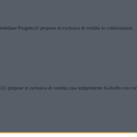
mobiliare Progetto31 propone in esclusiva di vendita in collaborazion..
1 propone in esclusiva di vendita casa indipendente bi-livello con cort