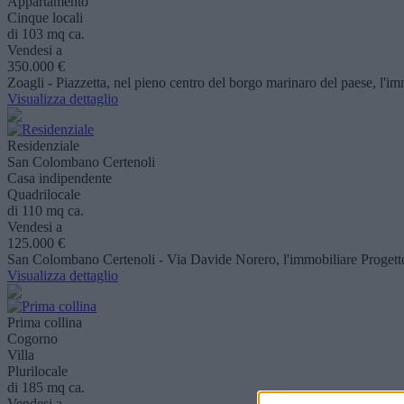
Appartamento
Cinque locali
di 103 mq ca.
Vendesi a
350.000 €
Zoagli - Piazzetta, nel pieno centro del borgo marinaro del paese, l'im
Visualizza dettaglio
Residenziale
San Colombano Certenoli
Casa indipendente
Quadrilocale
di 110 mq ca.
Vendesi a
125.000 €
San Colombano Certenoli - Via Davide Norero, l'immobiliare Progetto3
Visualizza dettaglio
Prima collina
Cogorno
Villa
Plurilocale
di 185 mq ca.
Vendesi a