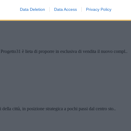
Data Deletion
Data Access
Privacy Policy
Progetto31 è lieta di proporre in esclusiva di vendita il nuovo compl..
 della città, in posizione strategica a pochi passi dal centro sto..