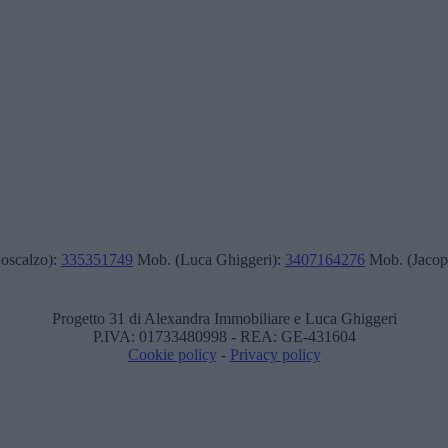
oscalzo):
335351749
Mob. (Luca Ghiggeri):
3407164276
Mob. (Jacop
Progetto 31 di Alexandra Immobiliare e Luca Ghiggeri
P.IVA: 01733480998 - REA: GE-431604
Cookie policy
-
Privacy policy