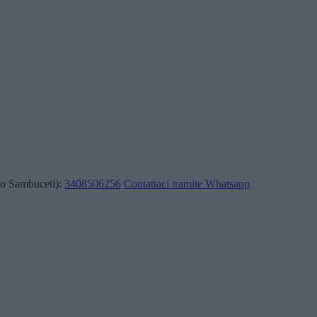
o Sambuceti):
3408506256
Contattaci tramite Whatsapp