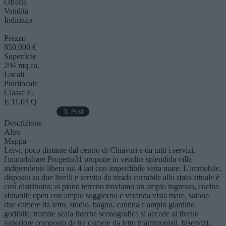
Offerta
Vendita
Indirizzo
-
Prezzo
850.000 €
Superficie
294 mq ca.
Locali
Plurilocale
Classe E.
E 11,03 Q
Descrizione
Altro
Mappa
Leivi, poco distante dal centro di Chiavari e da tutti i servizi,
l'immobiliare Progetto31 propone in vendita splendida villa
indipendente libera sui 4 lati con imperdibile vista mare. L'immobile,
disposto su due livelli e servito da strada carrabile allo stato attuale è
così distribuito: al piano terreno troviamo un ampio ingresso, cucina
abitabile open con ampio soggiorno e veranda vista mare, salone,
due camere da letto, studio, bagno, cantina e ampio giardino
godibile; tramite scala interna scenografica si accede al livello
superiore composto da tre camere da letto matrimoniali, biservizi,