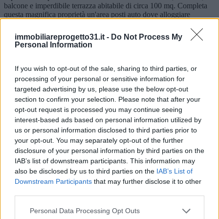
balcone e imperdibile terrazza abitabile di circa 100 mq. Completa
questa magnifica proprietà un'area posti auto dove alloggiare
tranquillamente quattro autovetture. Data la conformazione interna e
l'ampia metratura la villa si presta ad ampie possibilità di
immobiliareprogetto31.it -
Do Not Process My
redistribuzione nonché a suddivisione in due unità abitative
Personal Information
indipendenti. Ampia luminosità ed ariosità con magnifica
esposizione. Possibilità di piscina privata da realizzare nel terreno di
proprietà.
If you wish to opt-out of the sale, sharing to third parties, or
Piano
processing of your personal or sensitive information for
Su più livelli
targeted advertising by us, please use the below opt-out
Anno
section to confirm your selection. Please note that after your
1980
opt-out request is processed you may continue seeing
Disponibilità
interest-based ads based on personal information utilized by
Libero al rogito
Camere
us or personal information disclosed to third parties prior to
5
your opt-out. You may separately opt-out of the further
Servizi
disclosure of your personal information by third parties on the
3
IAB’s list of downstream participants. This information may
Balconi
also be disclosed by us to third parties on the
IAB’s List of
1
Downstream Participants
that may further disclose it to other
Giardino
Privato
third parties.
Cortile
Privato
Personal Data Processing Opt Outs
Terrazzo