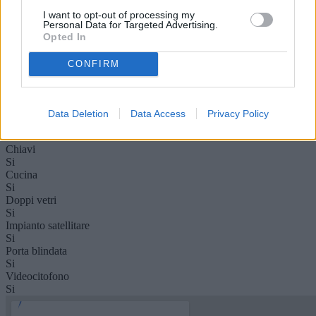
Privato 100 mq ca.
I want to opt-out of processing my
Box auto
Personal Data for Targeted Advertising.
Posto auto scoperto
Opted In
Condizioni
Buone condizioni
CONFIRM
Riscaldamento
Autonomo
Condominio (mese)
1 €
Data Deletion
Data Access
Privacy Policy
Camino
Si
Chiavi
Si
Cucina
Si
Doppi vetri
Si
Impianto satellitare
Si
Porta blindata
Si
Videocitofono
Si