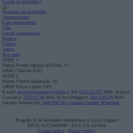
Cerchi un immobile?
Segnalaci un immobile!
Appartamento
Casa indipendente
Villa
Locale commerciale
Rustico
Ufficio
Attico
Box auto
SEDE 1
Piazza Nostra Signora dell'Orto, 31
16043 Chiavari (GE)
SEDE 2
Piazza Vittorio Emanuele, 20
19028 Varese Ligure (SP)
E-mail:
progettotrentuno@virgilio.it
Tel:
0185321357
Mob. (Enrico
Loscalzo):
335351749
Mob. (Luca Ghiggeri):
3407164276
Mob.
(Jacopo Sambuceti):
3408506256
Contattaci tramite Whatsapp
Progetto 31 di Alexandra Immobiliare e Luca Ghiggeri
P.IVA: 01733480998 - REA: GE-431604
Cookie policy
-
Privacy policy