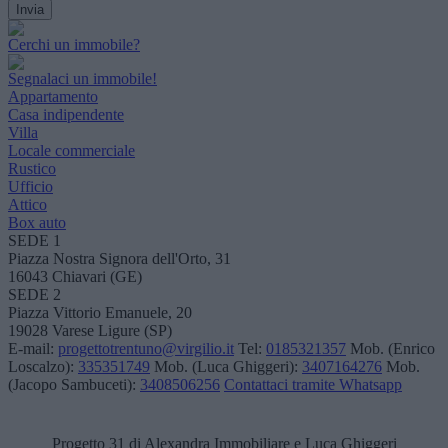
Cerchi un immobile?
Segnalaci un immobile!
Appartamento
Casa indipendente
Villa
Locale commerciale
Rustico
Ufficio
Attico
Box auto
SEDE 1
Piazza Nostra Signora dell'Orto, 31
16043 Chiavari (GE)
SEDE 2
Piazza Vittorio Emanuele, 20
19028 Varese Ligure (SP)
E-mail:
progettotrentuno@virgilio.it
Tel:
0185321357
Mob. (Enrico
Loscalzo):
335351749
Mob. (Luca Ghiggeri):
3407164276
Mob.
(Jacopo Sambuceti):
3408506256
Contattaci tramite Whatsapp
Progetto 31 di Alexandra Immobiliare e Luca Ghiggeri