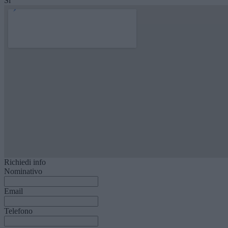
Si
Richiedi info
Nominativo
Email
Telefono