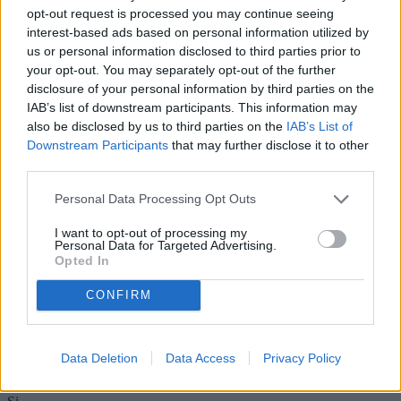
opt-out request is processed you may continue seeing
Libero al rogito
Camere
interest-based ads based on personal information utilized by
2
us or personal information disclosed to third parties prior to
Servizi
your opt-out. You may separately opt-out of the further
1
disclosure of your personal information by third parties on the
Balconi
IAB’s list of downstream participants. This information may
1
also be disclosed by us to third parties on the
IAB’s List of
Giardino
Privato
Downstream Participants
that may further disclose it to other
Cortile
third parties.
Privato
Terrazzo
Personal Data Processing Opt Outs
Privato
Condizioni
I want to opt-out of processing my
Da ristrutturare
Personal Data for Targeted Advertising.
Riscaldamento
Opted In
Autonomo
Condominio (mese)
CONFIRM
1 €
Chiavi
Si
Condizionatore
Data Deletion
Data Access
Privacy Policy
Si
Infissi in legno