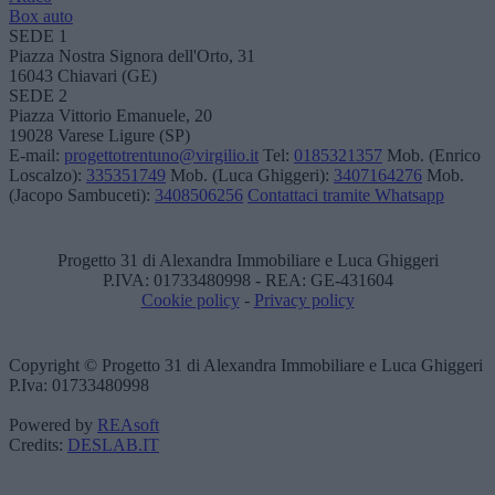
Box auto
SEDE 1
Piazza Nostra Signora dell'Orto, 31
16043 Chiavari (GE)
SEDE 2
Piazza Vittorio Emanuele, 20
19028 Varese Ligure (SP)
E-mail:
progettotrentuno@virgilio.it
Tel:
0185321357
Mob. (Enrico
Loscalzo):
335351749
Mob. (Luca Ghiggeri):
3407164276
Mob.
(Jacopo Sambuceti):
3408506256
Contattaci tramite Whatsapp
Progetto 31 di Alexandra Immobiliare e Luca Ghiggeri
P.IVA: 01733480998 - REA: GE-431604
Cookie policy
-
Privacy policy
Copyright © Progetto 31 di Alexandra Immobiliare e Luca Ghiggeri
P.Iva: 01733480998
Powered by
REAsoft
Credits:
DESLAB.IT