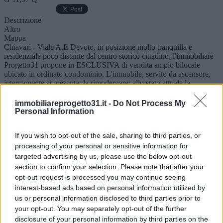
Descrizione
Altro
Mappa
Chiavari - Viale A.E Devoto, in posizione molto tranquilla e
residenziale poco distante dal centro storico cittadino, l'immobiliare
Progetto31 propone in ESCLUSIVA di vendita ampio bilocale
ubicato in ordinato condominio. L'immobile, servito da ascensore,
internamente si presenta da rimodernare; allo stato attuale la
distribuzione interna è la seguente: Ingresso, cucina, soggiorno,
camera da letto matrimoniale, bagno finestrato e godibile balconata
immobiliareprogetto31.it -
Do Not Process My
accessibile sia dalla cucina che dal living. Riscaldamento
Personal Information
centralizzato con valvole conta-calorie. Possibilità di redistribuzione
interna.
If you wish to opt-out of the sale, sharing to third parties, or
Piano
2° Piano
processing of your personal or sensitive information for
Anno
targeted advertising by us, please use the below opt-out
1970
section to confirm your selection. Please note that after your
Disponibilità
opt-out request is processed you may continue seeing
Libero al rogito
interest-based ads based on personal information utilized by
Camere
us or personal information disclosed to third parties prior to
1
Servizi
your opt-out. You may separately opt-out of the further
1
disclosure of your personal information by third parties on the