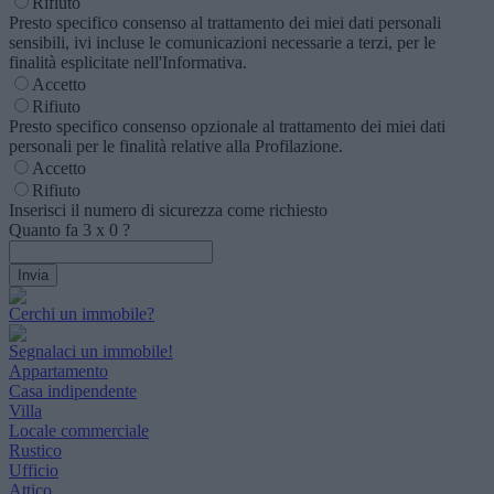
Rifiuto
Presto specifico consenso al trattamento dei miei dati personali
sensibili, ivi incluse le comunicazioni necessarie a terzi, per le
finalità esplicitate nell'Informativa.
Accetto
Rifiuto
Presto specifico consenso opzionale al trattamento dei miei dati
personali per le finalità relative alla Profilazione.
Accetto
Rifiuto
Inserisci il numero di sicurezza come richiesto
Quanto fa
3
x
0
?
Cerchi un immobile?
Segnalaci un immobile!
Appartamento
Casa indipendente
Villa
Locale commerciale
Rustico
Ufficio
Attico