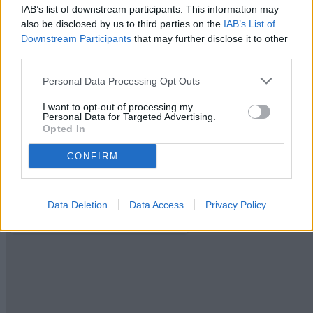
Balconi
IAB’s list of downstream participants. This information may
1 (8 mq ca.)
also be disclosed by us to third parties on the
IAB’s List of
Condizioni
Downstream Participants
that may further disclose it to other
Da ristrutturare
third parties.
Riscaldamento
Centralizzato
Condominio (mese)
Personal Data Processing Opt Outs
125 €
Ascensore
I want to opt-out of processing my
Personal Data for Targeted Advertising.
Si
Opted In
Chiavi
Si
Infissi in legno
CONFIRM
Si
Data Deletion
Data Access
Privacy Policy